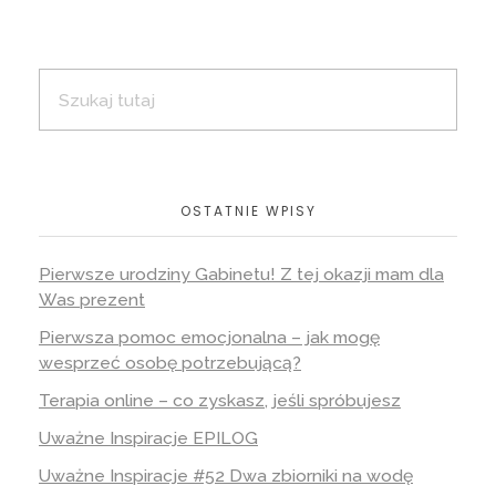
OSTATNIE WPISY
Pierwsze urodziny Gabinetu! Z tej okazji mam dla
Was prezent
Pierwsza pomoc emocjonalna – jak mogę
wesprzeć osobę potrzebującą?
Terapia online – co zyskasz, jeśli spróbujesz
Uważne Inspiracje EPILOG
Uważne Inspiracje #52 Dwa zbiorniki na wodę